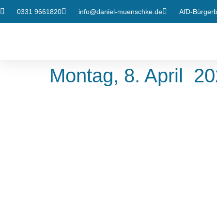
0331 9661820
info@daniel-muenschke.de
AfD-Bürgerbü
Montag, 8. April 20