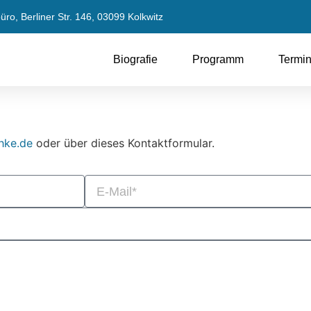
ro, Berliner Str. 146, 03099 Kolkwitz
Biografie
Programm
Termi
hke.de
oder über dieses Kontaktformular.