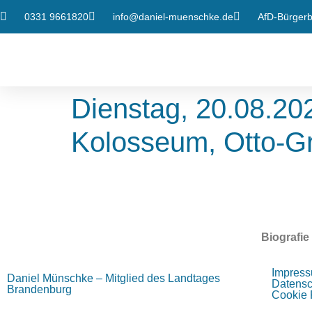
0331 9661820
info@daniel-muenschke.de
AfD-Bürgerbü
Dienstag, 20.08.20
Kolosseum, Otto-G
Biografie
Impres
Daniel Münschke – Mitglied des Landtages
Datensc
Brandenburg
Cookie R